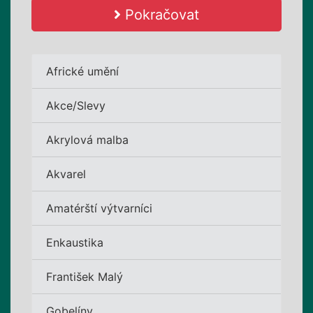
Pokračovat
Africké umění
Akce/Slevy
Akrylová malba
Akvarel
Amatérští výtvarníci
Enkaustika
František Malý
Gobelíny